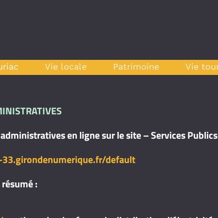
uriac
Vie locale
Patrimoine
Vie tou
INISTRATIVES
dministratives en ligne sur le site – Services Publics
s-33.girondenumerique.fr/default
 résumé :