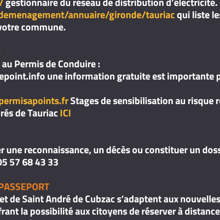
/
gestionnaire du réseau de distribution d’électricité.
fo/demenagement/annuaire/gironde/tauriac
qui liste 
s votre commune.
E
fs au Permis de Conduire :
epoint.info une information gratuite est importante po
ermisapoints.fr
Stages de sensibilisation au risque 
prés de Tauriac
ICI
r une reconnaissance, un décès ou constituer un doss
: 05 57 68 43 33
 PASSEPORT
et de Saint André de Cubzac s’adaptent aux nouvelle
frant la possibilité aux citoyens de réserver à distan