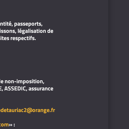
ntité, passeports,
issons, légalisation de
ites respectifs.
 de non-imposition,
NPE, ASSEDIC, assurance
edetauriac2@orange.fr
.com
» :